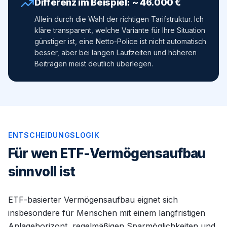
Differenz im Beispiel: ~
46.000
€
Allein durch die Wahl der richtigen Tarifstruktur. Ich
kläre transparent, welche Variante für Ihre Situation
günstiger ist, eine Netto-Police ist nicht automatisch
besser, aber bei langen Laufzeiten und höheren
Beiträgen meist deutlich überlegen.
ENTSCHEIDUNGSLOGIK
Für wen ETF-Vermögensaufbau
sinnvoll ist
ETF-basierter Vermögensaufbau eignet sich
insbesondere für Menschen mit einem langfristigen
Anlagehorizont, regelmäßigen Sparmöglichkeiten und