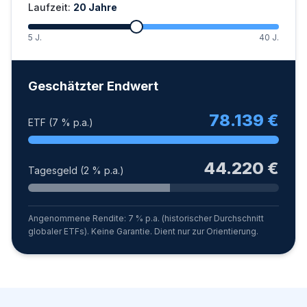
Laufzeit:
20
Jahre
5 J.
40 J.
Geschätzter Endwert
78.139
€
ETF (7 % p.a.)
44.220
€
Tagesgeld (2 % p.a.)
Angenommene Rendite: 7 % p.a. (historischer Durchschnitt
globaler ETFs). Keine Garantie. Dient nur zur Orientierung.