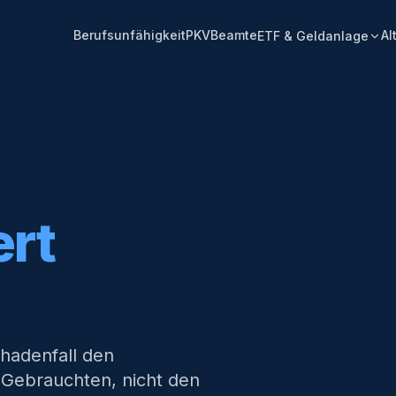
Berufsunfähigkeit
PKV
Beamte
Al
ETF & Geldanlage
,
rt
chadenfall den
 Gebrauchten, nicht den