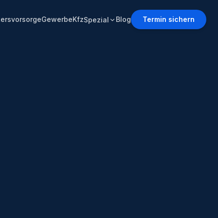
tersvorsorge
Gewerbe
Kfz
Blog
Termin sichern
Spezial