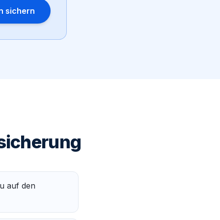
n sichern
rsicherung
du auf den