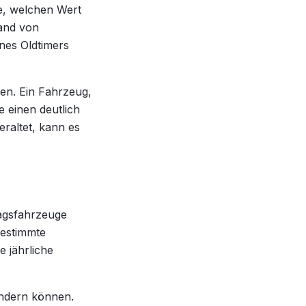
ge, welchen Wert
and von
nes Oldtimers
en. Ein Fahrzeug,
 einen deutlich
raltet, kann es
tagsfahrzeuge
bestimmte
e jährliche
ndern können.