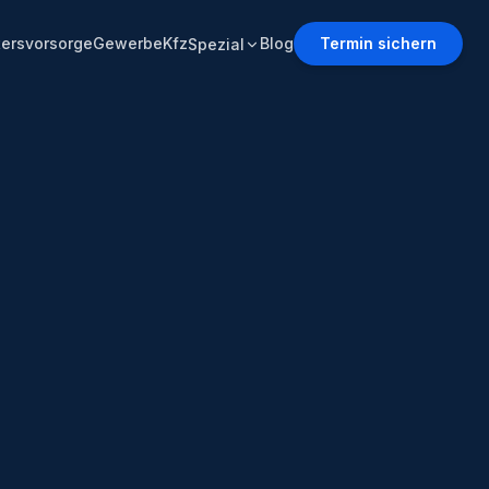
tersvorsorge
Gewerbe
Kfz
Blog
Termin sichern
Spezial