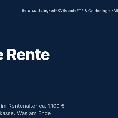
Berufsunfähigkeit
PKV
Beamte
Al
ETF & Geldanlage
e Rente
im Rentenalter ca. 1.100 €
nkasse. Was am Ende