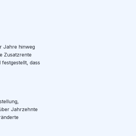
ber Jahre hinweg
he Zusatzrente
festgestellt, dass
stellung,
 über Jahrzehnte
ränderte