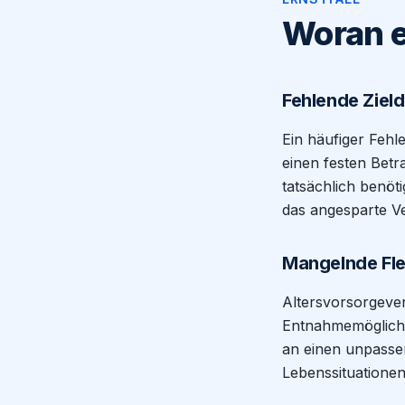
Woran es
Fehlende Zield
Ein häufiger Fehl
einen festen Betr
tatsächlich benöt
das angesparte Ve
Mangelnde Flex
Altersvorsorgevert
Entnahmemöglichk
an einen unpasse
Lebenssituationen