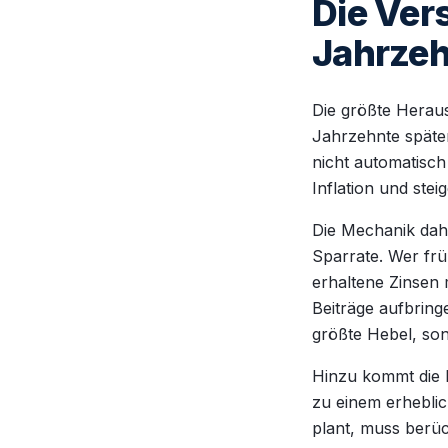
Die Ver
Jahrzeh
Die größte Heraus
Jahrzehnte später
nicht automatisch
Inflation und ste
Die Mechanik dahi
Sparrate. Wer frü
erhaltene Zinsen m
Beiträge aufbringe
größte Hebel, son
Hinzu kommt die I
zu einem erheblic
plant, muss berüc