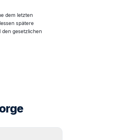
he dem letzten
dessen spätere
d den gesetzlichen
sorge