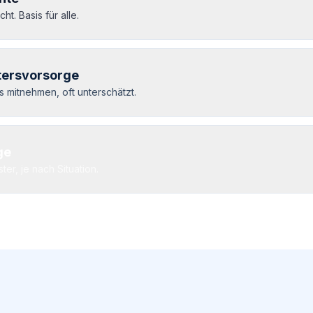
cht. Basis für alle.
ltersvorsorge
 mitnehmen, oft unterschätzt.
ge
er, je nach Situation.