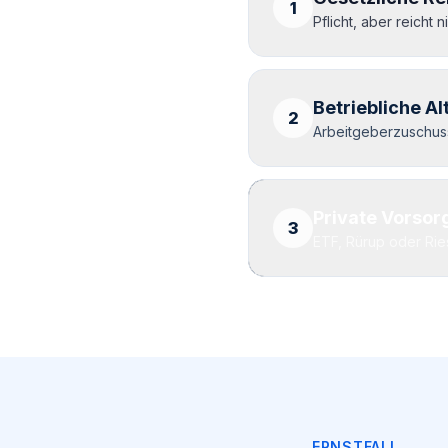
1
Pflicht, aber reicht ni
Betriebliche A
2
Arbeitgeberzuschuss
Private Vorsor
3
ETF, Rürup oder Riest
ERNSTFALL